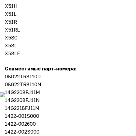
X51H
X51L
X51R
X51RL
X58C
X58L
X58LE
Совместимые парт-номера:
08G22TR8110D
08G22TR8110N
14G2208FJ11M
14G2208FJ11N
14G2218FJ11N
1422-001S000
1422-002600
1422-002S000