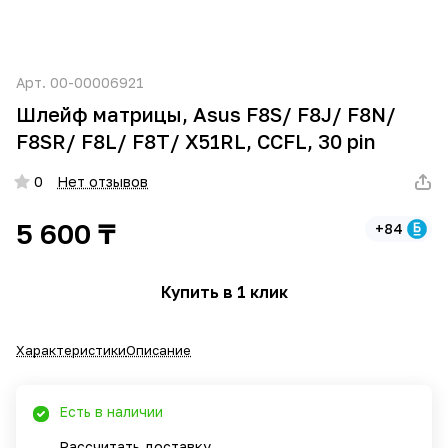
Арт.
00-00006921
Шлейф матрицы, Asus F8S/ F8J/ F8N/
F8SR/ F8L/ F8T/ X51RL, CCFL, 30 pin
0
Нет отзывов
5 600 ₸
+84
Купить в 1 клик
Характеристики
Описание
Есть в наличии
Рассчитать доставку