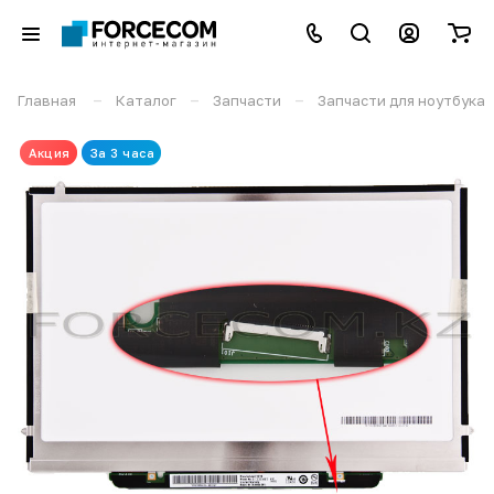
–
–
–
Главная
Каталог
Запчасти
Запчасти для ноутбука
Акция
За 3 часа