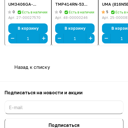
UM3406GA-
TMP414RN-53
UMA (816N5
QD294W
(NX.B22ER.005)
[14" Full HD,
0
0
5
Есть в наличии
Есть в наличии
Есть в
(90NB17R1-
[14", Core i7-
i7-1355U, 8 
Арт.
27-00027570
Арт.
48-00000246
Арт.
25-00008
M00KM0) [14",
1355U, 16 ГБ ОЗУ,
512 ГБ SSD, 
Ryzen AI 7 445, 16
512 ГБ SSD, DOS]
В корзину
В корзину
В корзи
ГБ ОЗУ, 512 ГБ
SSD, Windows 11
Home]
Назад к списку
Подписаться
на новости и акции
Подписаться