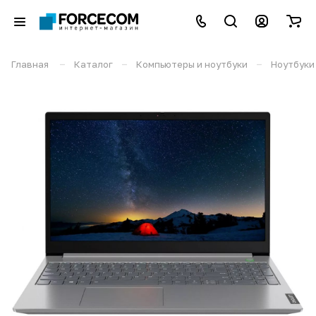
–
–
–
Главная
Каталог
Компьютеры и ноутбуки
Ноутбуки