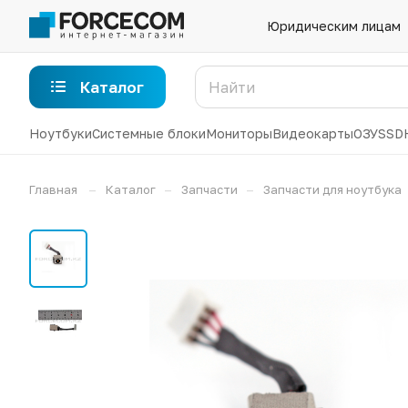
Юридическим лицам
Каталог
Ноутбуки
Системные блоки
Мониторы
Видеокарты
ОЗУ
SSD
–
–
–
Главная
Каталог
Запчасти
Запчасти для ноутбука