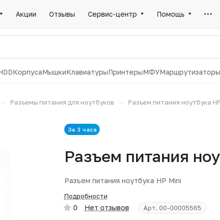
Акции
Отзывы
Сервис-центр
Помощь
HDD
Корпуса
Мышки
Клавиатуры
Принтеры
МФУ
Маршрутизатор
–
–
Разъемы питания для ноутбуков
Разъем питания ноутбука HP
За 3 часа
Разъем питания ноу
Разъем питания ноутбука HP Mini
Подробности
0
Нет отзывов
Арт.
00-00005565