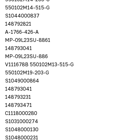
550102M14-515-G
S1044000837
148792821
A-1766-426-A
MP-09L23SU-8861
148793041
MP-09L23SU-886
V111678B 550102M13-515-G
550102M19-203-G
S1049000864
148793041
148793231
148793471
C1118000280
S1031000274
S1048000130
S1048000231