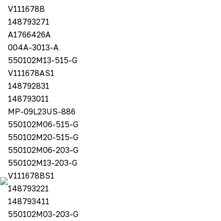
V111678B
148793271
A1766426A
004A-3013-A
550102M13-515-G
V111678AS1
148792831
148793011
MP-09L23US-886
550102M06-515-G
550102M20-515-G
550102M06-203-G
550102M13-203-G
V111678BS1
148793221
148793411
550102M03-203-G