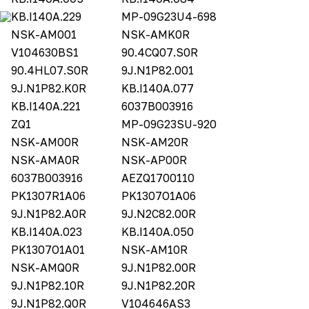
KB.I140A.229
MP-09G23U4-698
NSK-AM001
NSK-AMK0R
V104630BS1
90.4CQ07.S0R
90.4HL07.S0R
9J.N1P82.001
9J.N1P82.K0R
KB.I140A.077
KB.I140A.221
6037B003916
ZQ1
MP-09G23SU-920
NSK-AM00R
NSK-AM20R
NSK-AMA0R
NSK-AP00R
6037B003916
AEZQ1700110
PK1307R1A06
PK1307O1A06
9J.N1P82.A0R
9J.N2C82.00R
KB.I140A.023
KB.I140A.050
PK1307O1A01
NSK-AM10R
NSK-AMQ0R
9J.N1P82.00R
9J.N1P82.10R
9J.N1P82.20R
9J.N1P82.Q0R
V104646AS3