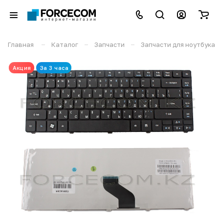
–
–
–
Главная
Каталог
Запчасти
Запчасти для ноутбука
Акция
За 3 часа