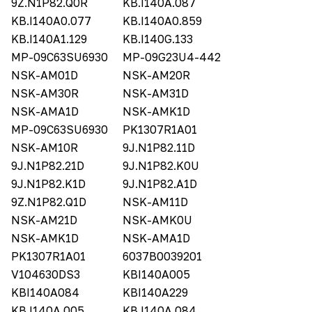
9Z.N1P82.Q0R
KB.I140A.087
KB.I140A0.077
KB.I140A0.859
KB.I140A1.129
KB.I140G.133
MP-09C63SU6930
MP-09G23U4-442
NSK-AM01D
NSK-AM20R
NSK-AM30R
NSK-AM31D
NSK-AMA1D
NSK-AMK1D
MP-09C63SU6930
PK1307R1A01
NSK-AM10R
9J.N1P82.11D
9J.N1P82.21D
9J.N1P82.K0U
9J.N1P82.K1D
9J.N1P82.A1D
9Z.N1P82.Q1D
NSK-AM11D
NSK-AM21D
NSK-AMK0U
NSK-AMK1D
NSK-AMA1D
PK1307R1A01
6037B0039201
V104630DS3
KBI140A005
KBI140A084
KBI140A229
KB.I140A.005
KB.I140A.084