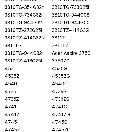
3810TG-354G32n
3810TG-733G25i
3810TG-734G32i
3810TG-944G08i
3810TG-944G32i
3810TG-944G50i
3810TZ-272G25i
3810TZ-414G32i
3810TZ-414G32N
3811T
3811TG
3811TZ
3810TG-944G32i
Acer Aspire 3750
3810TZ-413G25i
3750ZG
4535
4535G
4535Z
4535ZG
4540
4540G
4736
4736G
4736Z
4736ZG
4741
4741G
4741Z
4741ZG
4745
4745G
4745Z
4745ZG