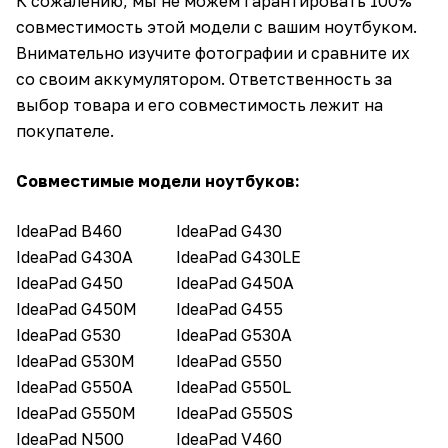
К сожалению, мы не можем гарантировать 100%
совместимость этой модели с вашим ноутбуком.
Внимательно изучите фотографии и сравните их
со своим аккумулятором. Ответственность за
выбор товара и его совместимость лежит на
покупателе.
Совместимые модели ноутбуков:
IdeaPad B460
IdeaPad G430
IdeaPad G430A
IdeaPad G430LE
IdeaPad G450
IdeaPad G450A
IdeaPad G450M
IdeaPad G455
IdeaPad G530
IdeaPad G530A
IdeaPad G530M
IdeaPad G550
IdeaPad G550A
IdeaPad G550L
IdeaPad G550M
IdeaPad G550S
IdeaPad N500
IdeaPad V460