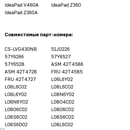
IdeaPad V460A
IdeaPad Z360
IdeaPad Z360A
Совместимые парт-номера:
CS-LVG430NB
51J0226
57Y6266
57Y6527
57Y6528
ASM 42T4586
ASM 42T4728
FRU 42T4585
FRU 42T4727
L06L6Y02
L08L6C02
L08L6CO2
L08L6Y02
L08N6Y02
L08N6YO2
L08O4C02
L08O6C02
L08O6CO2
L08S6C02
L08S6CO2
L08S6D02
LO8L6C02