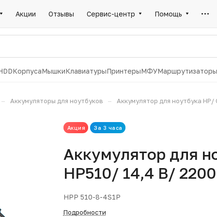
Акции
Отзывы
Сервис-центр
Помощь
HDD
Корпуса
Мышки
Клавиатуры
Принтеры
МФУ
Маршрутизатор
–
–
Аккумуляторы для ноутбуков
Аккумулятор для ноутбука HP/ 
Акция
За 3 часа
Аккумулятор для н
HP510/ 14,4 В/ 2200
HPP 510-8-4S1P
Подробности