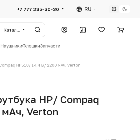
RU
+7 777 235-30-30
Каталог
ы
Наушники
Флешки
Запчасти
Compaq HP510/ 14,4 В/ 2200 мАч, Verton
оутбука HP/ Compaq
 мАч, Verton