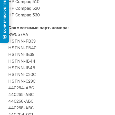
КОММЕРЧЕСКОЕ ПРЕДЛОЖЕНИЕ
HP Compaq 510
HP Compaq 520
HP Compaq 530
Совместимые парт-номера:
RW557AA
HSTNN-FB39
HSTNN-FB40
HSTNN-IB39
HSTNN-IB44
HSTNN-IB45
HSTNN-C20C
HSTNN-C29C
440264-ABC
440265-ABC
440266-ABC
440268-ABC
440704-001