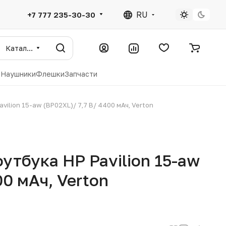
RU
+7 777 235-30-30
Каталог
ы
Наушники
Флешки
Запчасти
vilion 15-aw (BP02XL)/ 7,7 В/ 4400 мАч, Verton
утбука HP Pavilion 15-aw
00 мАч, Verton