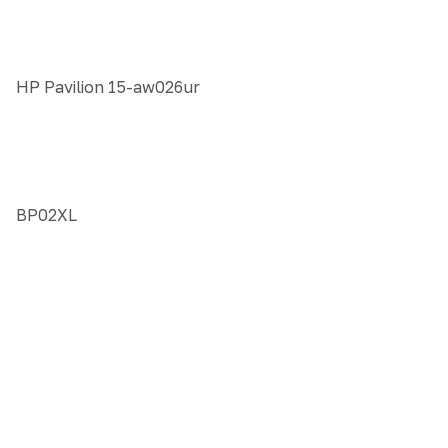
HP Pavilion 15-aw026ur
BP02XL