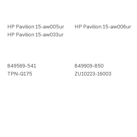
HP Pavilion 15-aw005ur
HP Pavilion 15-aw006ur
HP Pavilion 15-aw033ur
849569-541
849909-850
TPN-Q175
ZU10223-16003