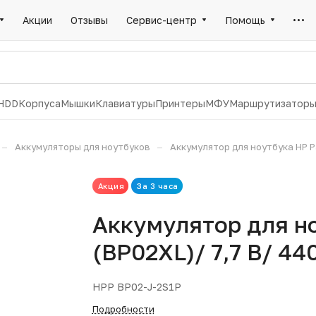
Акции
Отзывы
Сервис-центр
Помощь
HDD
Корпуса
Мышки
Клавиатуры
Принтеры
МФУ
Маршрутизатор
–
–
Аккумуляторы для ноутбуков
Аккумулятор для ноутбука HP Pa
Акция
За 3 часа
Аккумулятор для но
(BP02XL)/ 7,7 В/ 44
HPP BP02-J-2S1P
Подробности