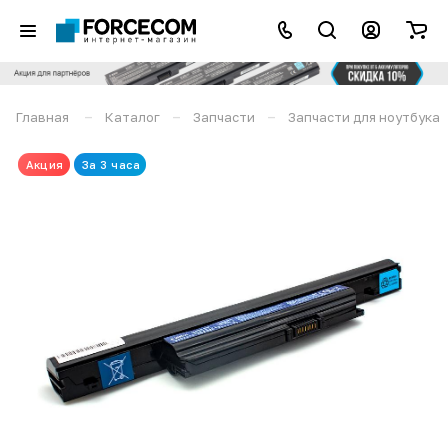
–
–
–
Главная
Каталог
Запчасти
Запчасти для ноутбука
Акция
За 3 часа