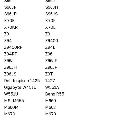
S96
S96J
S96JF
S96JH
S96JP
S96JS
X70E
X70F
X70KR
X70L
Z9
Z9
Z94
Z9400
Z9400RP
Z94L
Z94RP
Z96
Z96J
Z96JF
Z96JH
Z96JP
Z96JS
Z9T
Dell Inspiron 1425
1427
Gigabyte W451U
W551A
W551U
Benq R55
MSI M655
M660
M660M
M662
M670
M673