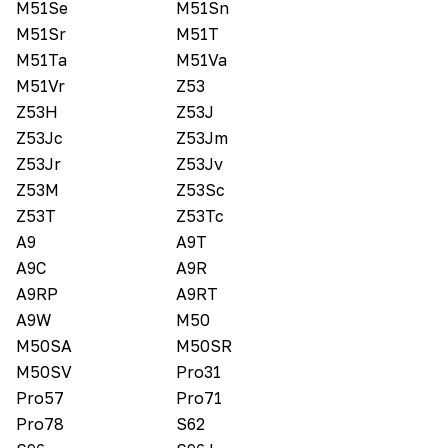
M51Se
M51Sn
M51Sr
M51T
M51Ta
M51Va
M51Vr
Z53
Z53H
Z53J
Z53Jc
Z53Jm
Z53Jr
Z53Jv
Z53M
Z53Sc
Z53T
Z53Tc
A9
A9T
A9C
A9R
A9RP
A9RT
A9W
M50
M50SA
M50SR
M50SV
Pro31
Pro57
Pro71
Pro78
S62