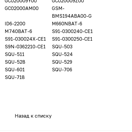
GC020009Y00
GC020009Z00
GC02000AM00
GSM-
BMS194ABA00-G
ID6-2200
M660NBAT-6
M740BAT-6
S91-0300240-CE1
S91-030024X-CE1
S91-0300250-CE1
S9N-0362210-CE1
SQU-503
SQU-511
SQU-524
SQU-528
SQU-529
SQU-601
SQU-706
SQU-718
Назад к списку