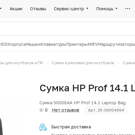
Акции
Отзывы
Сервис-центр
Помощь
HDD
Корпуса
Мышки
Клавиатуры
Принтеры
МФУ
Маршрутизатор
–
–
ры для ноутбуков и ПК
Сумки и рюкзаки для ноутбуков
Сумка
Сумка HP Prof 14.1
Сумка 500S8AA HP Prof 14.1 Laptop Bag
0
Нет отзывов
Арт.
25-00004994
Быстрая доставка