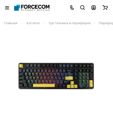
–
–
–
Главная
Каталог
Оргтехника и периферия
Перифе