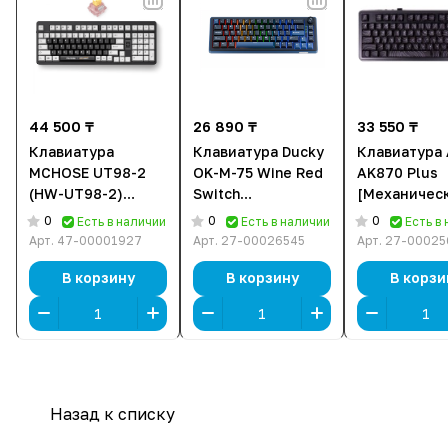
44 500 ₸
26 890 ₸
33 550 ₸
Клавиатура
Клавиатура Ducky
Клавиатура 
MCHOSE UT98-2
OK-M-75 Wine Red
AK870 Plus
(HW-UT98-2)
Switch
[Механическ
[Механическая,
(DKOKM2583-
беспроводн
0
0
0
Есть в наличии
Есть в наличии
Есть в
беспроводная,
KWRUPDCOCH1)
клавиш - 87,
Арт.
47-00001927
Арт.
27-00026545
Арт.
27-00025
клавиш - 100,
[механическая,
подсветка,
подсветка,
проводная +
черная]
В корзину
В корзину
В корзи
черная]
беспроводная,
RGB подсветка,
Baby Switch,
черная]
Назад к списку