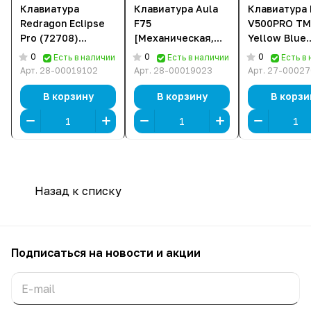
Клавиатура
Клавиатура Aula
Клавиатура
Redragon Eclipse
F75
V500PRO TM
Pro (72708)
[Механическая,
Yellow Blue
[Механическая,
беспроводная,
[Механическ
0
0
0
Есть в наличии
Есть в наличии
Есть в
беспроводная,
клавиш - 80,
проводная,
Арт.
28-00019102
Арт.
28-00019023
Арт.
27-00027
клавиш - 83,
подсветка, белая]
клавиш - 10
подсветка,
подсветка,
В корзину
В корзину
В корзи
черная]
Желтый]
Назад к списку
Подписаться
на новости и акции