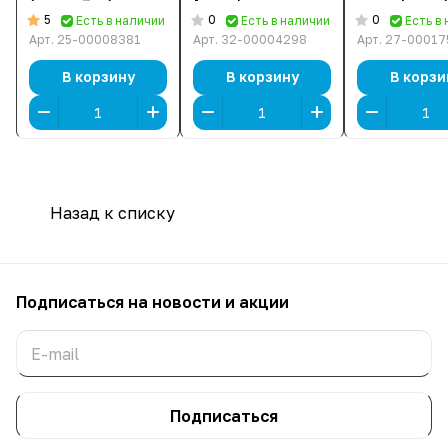
[Мембранная,
беспроводная,
04881600-R
5
0
0
Есть в наличии
Есть в наличии
Есть в
проводная,
черная]
[мембранна
Арт.
25-00008381
Арт.
32-00004298
Арт.
27-00017
клавиш - 104,
проводная,
черная]
подсветка,
В корзину
В корзину
В корзи
черная]
Назад к списку
Подписаться
на новости и акции
Подписаться