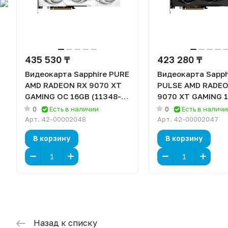
435 530 ₸
423 280 ₸
Видеокарта Sapphire PURE
Видеокарта Sapph
AMD RADEON RX 9070 XT
PULSE AMD RADEO
GAMING OC 16GB (11348-
9070 XT GAMING 
02-20G) [16 ГБ, GDDR6,
DUAL (11348-03-2
0
Есть в наличии
0
Есть в наличи
256 бит, HDMI (2 шт),
ГБ, GDDR6, 256 би
Арт.
42-00002048
Арт.
42-00002047
DisplayPort (2 шт)]
(2 шт), DisplayPort
В корзину
В корзину
Назад к списку