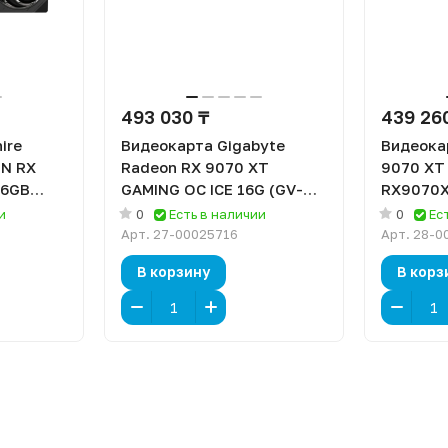
493 030 ₸
439 26
ire
Видеокарта Gigabyte
Видеока
N RX
Radeon RX 9070 XT
9070 XT
16GB
GAMING OC ICE 16G (GV-
RX9070X
0G) [16
R907XGAMINGOCICE-16GD)
[16 ГБ, 
и
0
Есть в наличии
0
Ес
т, HDMI
[16 ГБ, GDDR6, 256 бит,
HDMI (2 
Арт.
27-00025716
Арт.
28-0
 (2 шт)]
HDMI (2 шт), DisplayPort (2
шт)]
В корзину
В корз
шт)]