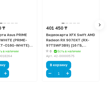
0 ₸
401 450 ₸
рта Asus PRIME
Видеокарта XFX Swift AMD
 WHITE (PRIME-
Radeon RX 9070XT (RX-
T-O16G-WHITE)
97TSWF3B9) [16 ГБ,
GDDR6, 256 бит,
GDDR6, 256 бит, HDMI,
ть в наличии
0
Есть в наличии
шт), DisplayPort (2
DisplayPort (3 шт)]
0018264
Арт.
42-00000575
ину
В корзину