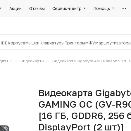
Акции
Отзывы
Сервис-центр
Помощь
HDD
Корпуса
Мышки
Клавиатуры
Принтеры
МФУ
Маршрутизатор
–
–
для ПК
Видеокарты
Видеокарта Gigabyte AMD Radeon 9070 X
Видеокарта Gigaby
GAMING OC (GV-R9
[16 ГБ, GDDR6, 256 б
DisplayPort (2 шт)]