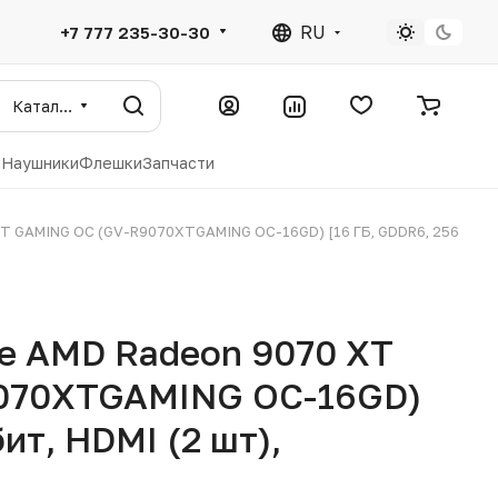
RU
+7 777 235-30-30
Каталог
ы
Наушники
Флешки
Запчасти
T GAMING OC (GV-R9070XTGAMING OC-16GD) [16 ГБ, GDDR6, 256
te AMD Radeon 9070 XT
070XTGAMING OC-16GD)
ит, HDMI (2 шт),