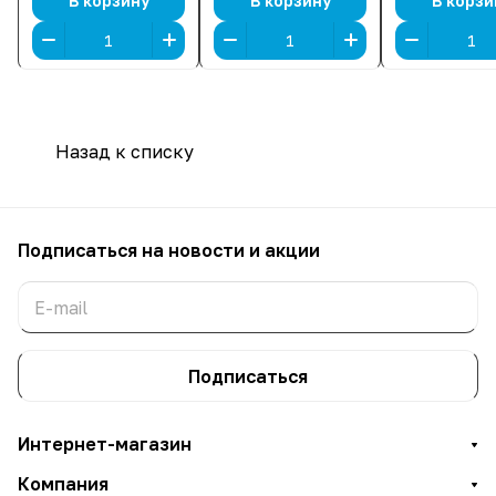
EVO) [16 ГБ,
бит, HDMI,
HDMI, Displa
В корзину
В корзину
В корзи
GDDR7, 256 бит,
DisplayPort (3 шт)]
(3 шт)]
HDMI, DisplayPort
(3 шт)]
Назад к списку
Подписаться
на новости и акции
Подписаться
Интернет-магазин
Компания