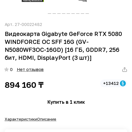
Арт.
27-00022482
Видеокарта Gigabyte GeForce RTX 5080
WINDFORCE OC SFF 16G (GV-
N5080WF3OC-16GD) [16 ГБ, GDDR7, 256
бит, HDMI, DisplayPort (3 шт)]
0
Нет отзывов
894 160 ₸
+13412
Купить в 1 клик
Характеристики
Описание