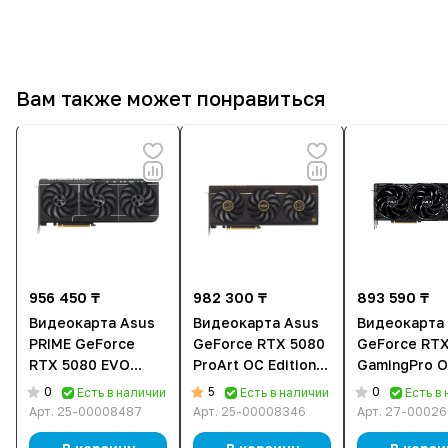
Вам также может понравиться
956 450 ₸
982 300 ₸
893 590 ₸
Видеокарта Asus
Видеокарта Asus
Видеокарта 
PRIME GeForce
GeForce RTX 5080
GeForce RTX
RTX 5080 EVO
ProArt OC Edition
GamingPro O
16GB GDDR7 OC
(PROART-
(NE75080S1
0
5
0
Есть в наличии
Есть в наличии
Есть в
Edition (PRIME-
RTX5080-O16G)
GB2031Y) [1
Арт.
25-00008487
Арт.
25-00008346
Арт.
27-00026
RTX5080-O16G-
[16 ГБ, GDDR7, 256
GDDR7, 256 