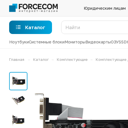
Юридическим лицам
Каталог
Ноутбуки
Системные блоки
Мониторы
Видеокарты
ОЗУ
SSD
–
–
–
Главная
Каталог
Комплектующие
Комплектующие 