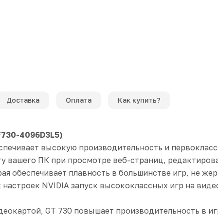
Доставка
Оплата
Как купить?
F730-4096D3L5)
беспечивает высокую производительность и первокласс
ту вашего ПК при просмотре веб-страниц, редактирован
орая обеспечивает плавность в большинстве игр, не ж
астроек NVIDIA запуск высококлассных игр на видео
окартой, GT 730 повышает производительность в игра