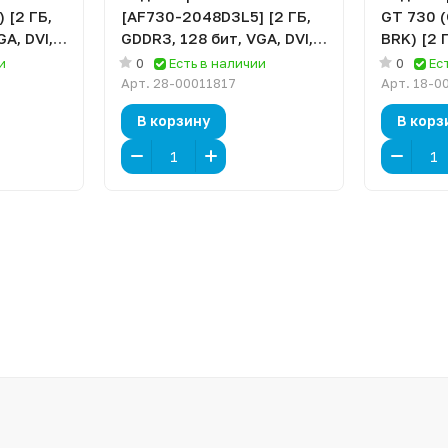
 [2 ГБ,
[AF730-2048D3L5] [2 ГБ,
GT 730 
A, DVI,
GDDR3, 128 бит, VGA, DVI,
BRK) [2 
HDMI]
902 МГц,
и
0
Есть в наличии
0
Ес
Арт.
28-00011817
Арт.
18-0
В корзину
В корз