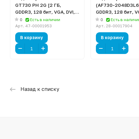
GT730 PH 2G [2 ГБ,
(AF730-2048D3L6)
GDDR3, 128 бит, VGA, DVI,
GDDR3, 128 бит, VG
HDMI]
HDMI]
0
Есть в наличии
0
Есть в наличи
Арт.
47-00001953
Арт.
28-00017904
В корзину
В корзину
Назад к списку