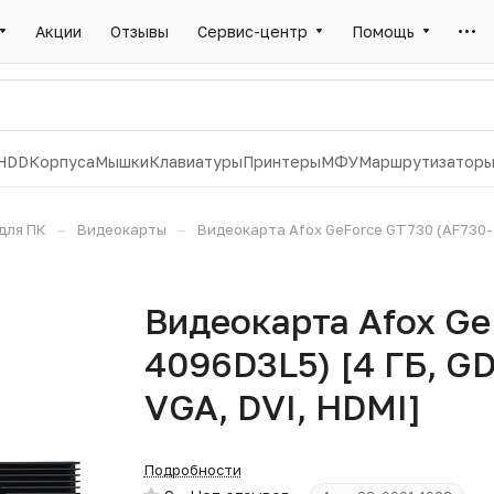
Акции
Отзывы
Сервис-центр
Помощь
HDD
Корпуса
Мышки
Клавиатуры
Принтеры
МФУ
Маршрутизатор
–
–
для ПК
Видеокарты
Видеокарта Afox GeForce GT730 (AF730-40
Видеокарта Afox Ge
4096D3L5) [4 ГБ, GD
VGA, DVI, HDMI]
Подробности