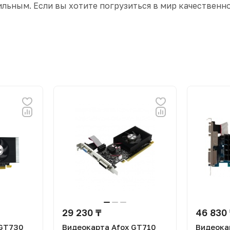
ильным. Если вы хотите погрузиться в мир качественно
29 230 ₸
46 830
 GT730
Видеокарта Afox GT710
Видеока