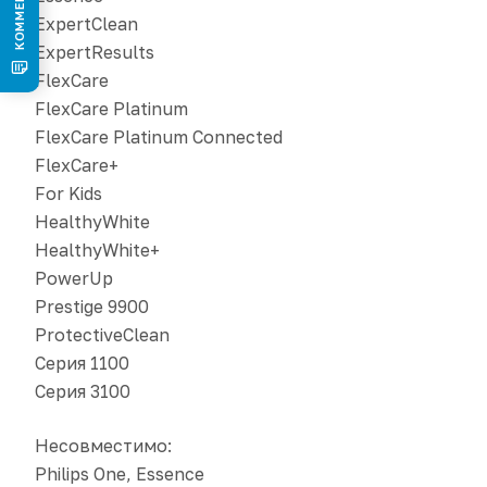
ExpertClean
ExpertResults
FlexCare
FlexCare Platinum
FlexCare Platinum Connected
FlexCare+
For Kids
HealthyWhite
HealthyWhite+
PowerUp
Prestige 9900
ProtectiveClean
Серия 1100
Серия 3100
Несовместимо:
Philips One, Essence