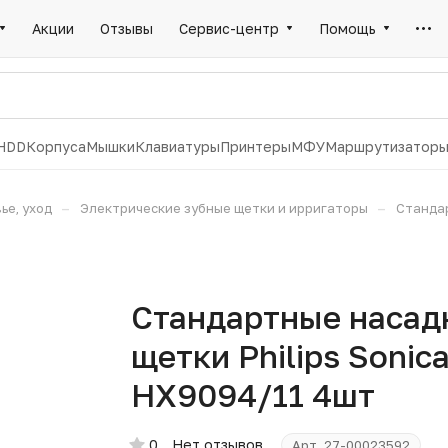
Акции
Отзывы
Сервис-центр
Помощь
HDD
Корпуса
Мышки
Клавиатуры
Принтеры
МФУ
Маршрутизатор
–
–
ье, уход
Электрические зубные щетки и ирригаторы
Стандар
Стандартные насад
щетки Philips Sonic
HX9094/11 4шт
0
Нет отзывов
Арт.
27-00023592