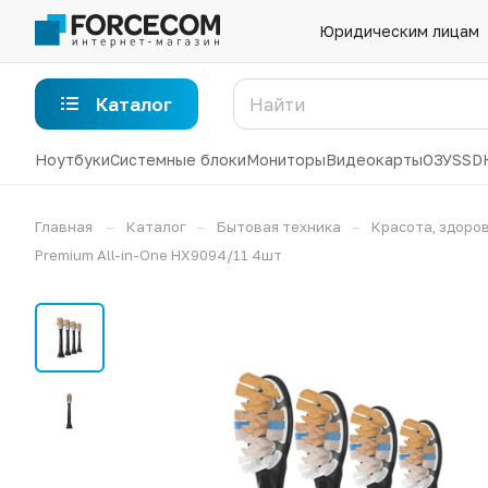
Юридическим лицам
Каталог
Ноутбуки
Системные блоки
Мониторы
Видеокарты
ОЗУ
SSD
–
–
–
Главная
Каталог
Бытовая техника
Красота, здоров
Premium All-in-One HX9094/11 4шт