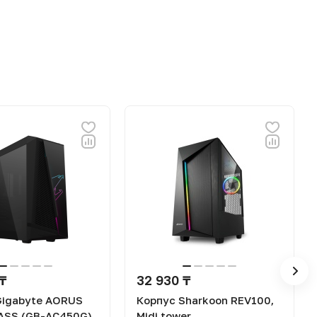
 ₸
32 930 ₸
Gigabyte AORUS
Корпус Sharkoon REV100,
ASS (GB-AC450G)
Midi tower