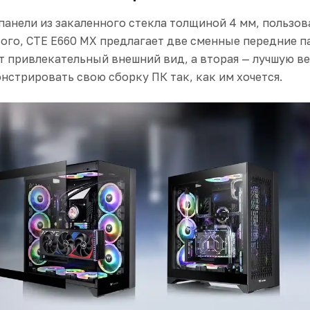
панели из закаленного стекла толщиной 4 мм, пользо
го, CTE E660 MX предлагает две сменные передние пан
 привлекательный внешний вид, а вторая — лучшую в
нстрировать свою сборку ПК так, как им хочется.