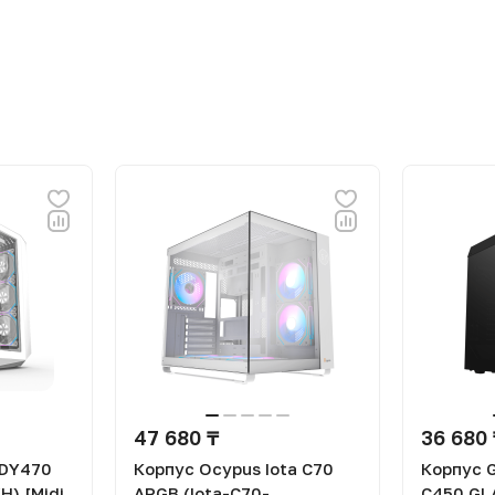
47 680 ₸
36 680
 DY470
Корпус Ocypus Iota C70
Корпус 
) [Midi
ARGB (Iota-C70-
C450 GL