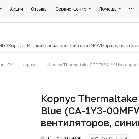
Акции
Отзывы
Сервис-центр
Помощь
HDD
Корпуса
Мышки
Клавиатуры
Принтеры
МФУ
Маршрутизатор
–
–
для ПК
Корпуса
Корпус Thermaltake CTE E660 MX Hydrangea 
Корпус Thermaltake
Blue (CA-1Y3-00MFW
вентиляторов, сини
0
Нет отзывов
Арт.
27-00026619