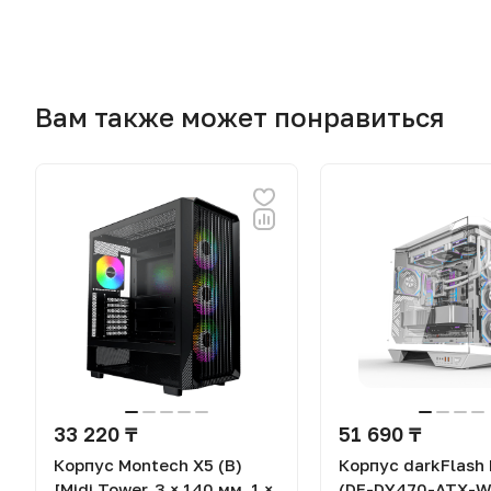
Вам также может понравиться
33 220 ₸
51 690 ₸
Корпус Montech X5 (B)
Корпус darkFlash
[Midi Tower, 3 × 140 мм, 1 ×
(DF-DY470-ATX-WH