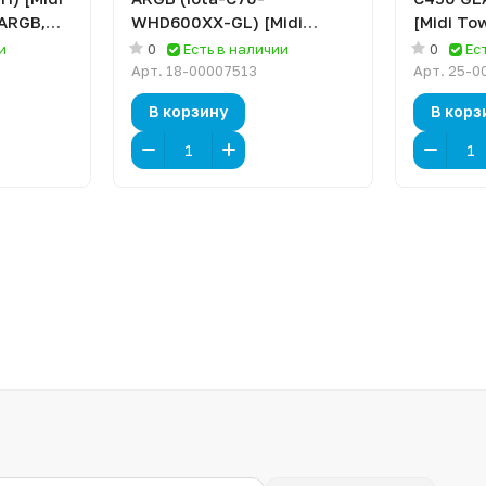
 ARGB,
WHD600XX-GL) [Midi
[Midi To
Tower, 6 x 120 мм ARGB,
и
0
Есть в наличии
0
Ес
белый]
Арт.
18-00007513
Арт.
25-0
В корзину
В корз