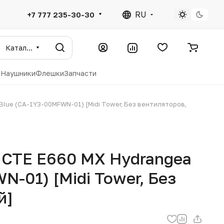
RU
+7 777 235-30-30
Каталог
ы
Наушники
Флешки
Запчасти
Blue (CA-1Y3-00MFWN-01) [Midi Tower, Без вентиляторов,
 CTE E660 MX Hydrangea
N-01) [Midi Tower, Без
й]