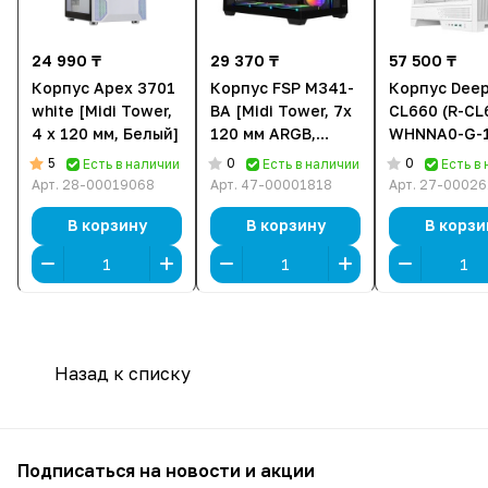
24 990 ₸
29 370 ₸
57 500 ₸
Корпус Apex 3701
Корпус FSP M341-
Корпус Dee
white [Midi Tower,
BA [Midi Tower, 7x
CL660 (R-CL
4 x 120 мм, Белый]
120 мм ARGB,
WHNNA0-G-1
черный]
[Midi Tower, 
5
0
0
Есть в наличии
Есть в наличии
Есть в
120 мм ARGB
Арт.
28-00019068
Арт.
47-00001818
Арт.
27-00026
белый]
В корзину
В корзину
В корзи
Назад к списку
Подписаться
на новости и акции