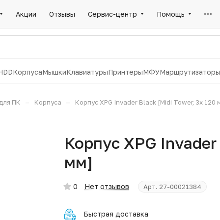
Акции
Отзывы
Сервис-центр
Помощь
HDD
Корпуса
Мышки
Клавиатуры
Принтеры
МФУ
Маршрутизатор
–
–
для ПК
Корпуса
Корпус XPG Invader Black [Midi Tower, 3x 120 
Корпус XPG Invader 
мм]
0
Нет отзывов
Арт.
27-00021384
Быстрая доставка