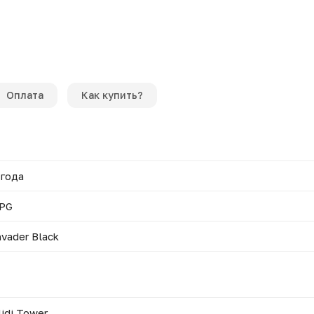
Оплата
Как купить?
 года
PG
nvader Black
idi Tower