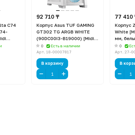
92 710 ₸
77 410
lta C74
Корпус Asus TUF GAMING
Корпус 
74-
GT302 TG ARGB WHITE
White [M
idi
(90DC00I3-B19000) [Midi
мм, белы
 белый]
Tower, 4x 140 мм, белый]
и
0
Есть в наличии
0
Ес
Арт.
18-00007817
Арт.
27-0
В корзину
В корз