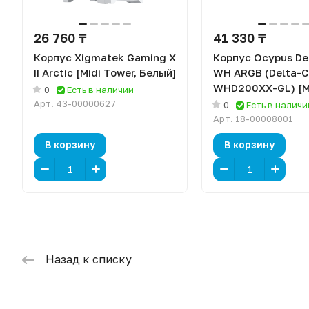
26 760 ₸
41 330 ₸
Корпус Xigmatek Gaming X
Корпус Ocypus De
II Arctic [Midi Tower, Белый]
WH ARGB (Delta-C
WHD200XX-GL) [M
0
Есть в наличии
Tower, 2 x 120 мм,
Арт.
43-00000627
0
Есть в наличи
Арт.
18-00008001
В корзину
В корзину
Назад к списку