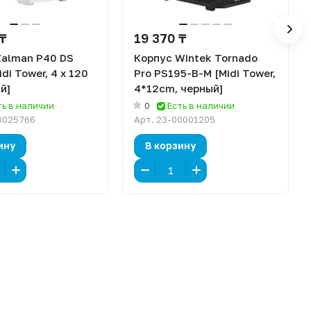
 ₸
19 370 ₸
Zalman P40 DS
Корпус Wintek Tornado
idi Tower, 4 x 120
Pro PS195-B-M [Midi Tower,
й]
4*12cm, черный]
ть в наличии
0
Есть в наличии
0025766
Арт.
23-00001205
ину
В корзину