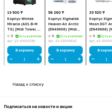
13 500 ₸
58 260 ₸
33 520 ₸
Корпус Wintek
Корпус Xigmatek
Корпус Xigm
Miracle (A01-B-M
Heaven Air Arctic
Moon DGT Ar
TG) [Midi Tower, 4
(EN49606) [Midi
(EN49668) [
x 120 мм FRGB,
Tower, Белый]
Tower, Белы
0
0
0
Есть в наличии
Есть в наличии
Есть в
Черный]
Арт.
23-00001285
Арт.
43-00000642
Арт.
43-00000
В корзину
В корзину
В корзи
Назад к списку
Подписаться
на новости и акции