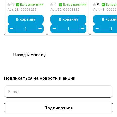
3 × 140 мм,
BKCWW) [Midi
Черный]
0
0
0
Есть в наличии
Есть в наличии
Есть в
Черный]
Tower, 3 × 120 мм,
Арт.
18-00008255
Арт.
52-00001312
Арт.
43-00000
Черный]
В корзину
В корзину
В корзи
Назад к списку
Подписаться
на новости и акции
Подписаться