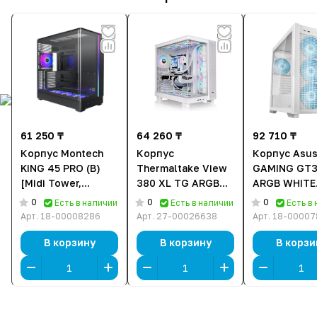
61 250 ₸
64 260 ₸
92 710 ₸
Корпус Montech
Корпус
Корпус Asus
KING 45 PRO (B)
Thermaltake View
GAMING GT3
[Midi Tower,
380 XL TG ARGB
ARGB WHITE
Черный]
White (CA-11E-
(90DC00I3-B
0
0
0
Есть в наличии
Есть в наличии
Есть в
00M6WN-00) [Midi
[Midi Tower,
Арт.
18-00008286
Арт.
27-00026638
Арт.
18-00007
Tower, 4 x 120 мм
140 мм, бел
ARGB, белый]
В корзину
В корзину
В корзи