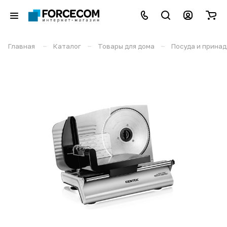
–
–
–
Главная
Каталог
Товары для дома
Посуда и прина