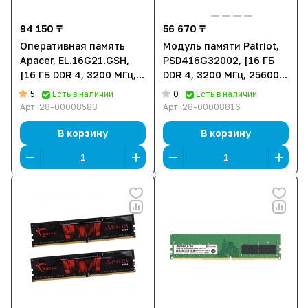
94 150 ₸
56 670 ₸
Оперативная память
Модуль памяти Patriot,
Apacer, EL.16G21.GSH,
PSD416G32002, [16 ГБ
[16 ГБ DDR 4, 3200 МГц,
DDR 4, 3200 МГц, 25600
25600 Мб/сек, 1.2 В]
Мб/с, 1.2 В]
5
0
Есть в наличии
Есть в наличии
Арт.
28-00008583
Арт.
28-00008816
В корзину
В корзину