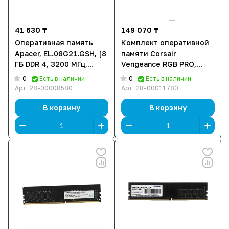
41 630 ₸
149 070 ₸
Оперативная память
Комплект оперативной
Apacer, EL.08G21.GSH, [8
памяти Corsair
ГБ DDR 4, 3200 МГц,
Vengeance RGB PRO,
25600 Мб/сек, 1.2 В]
CMW32GX4M2E3200C16
0
0
Есть в наличии
Есть в наличии
[32 ГБ DDR 4, 3200 МГц,
Арт.
28-00008580
Арт.
28-00011780
1.35 В, подсветка, KIT]
В корзину
В корзину