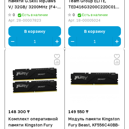
памяти G.Skill RipJaws
Team Group ELITE,
V/ 32GB/ 3200MHz [F4-
TED416G3200C22DC01
3200C16D-32GVK] [16 ГБ
[16 ГБ DDR 4, 3200 МГц,
0
0
Есть в наличии
Есть в наличии
DDR 4, 3200 МГц,
1.2 В, KIT]
Арт.
28-00007823
Арт.
18-00005024
PC25600, 1.2 В, KIT]
В корзину
В корзину
148 300 ₸
149 550 ₸
Комплект оперативной
Модуль памяти Kingston
памяти Kingston Fury
Fury Beast, KF556C40BB-