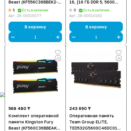
Beast (KF556C36BBEK2-
16, [16 ГБ DDR 5, 5600
16) [16 ГБ, DDR 5, 5600
МГц, 44800 Мб/с, 1.2 В]
5
0
Есть в наличии
Есть в наличии
МГц, 1.25 В, KIT]
Арт.
28-00015077
Арт.
28-00010192
В корзину
В корзину
568 480 ₸
243 690 ₸
Комплект оперативной
Оперативная память
памяти Kingston Fury
Team Group ELITE,
Beast (KF560C36BBEAK2-
TED532G5600C46DC01