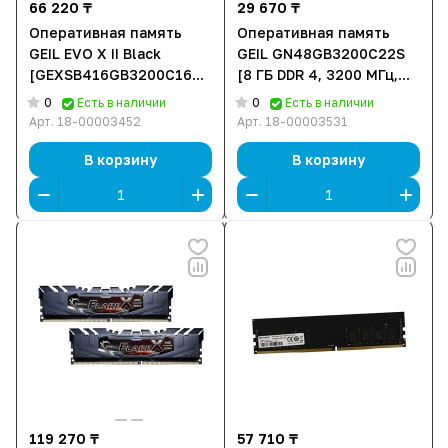
66 220 ₸
29 670 ₸
Оперативная память
Оперативная память
GEIL EVO X II Black
GEIL GN48GB3200C22S
[GEXSB416GB3200C16BSC]
[8 ГБ DDR 4, 3200 МГц,
[16 ГБ DDR 4, 3200 МГц,
25600 Мб/с, 1.2 В] Bulk
0
0
Есть в наличии
Есть в наличии
25600 Мб/с, 1.35 В,
Pack
Арт.
18-00003452
Арт.
18-00003531
подсветка]
В корзину
В корзину
119 270 ₸
57 710 ₸