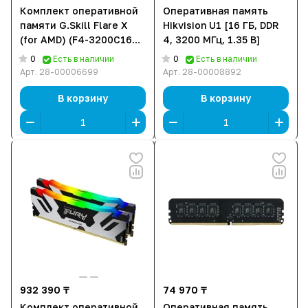
Комплект оперативной
Оперативная память
памяти G.Skill Flare X
Hikvision U1 [16 ГБ, DDR
(for AMD) (F4-3200C16D-
4, 3200 МГц, 1.35 В]
32GFX), [32 ГБ DDR 4,
0
0
Есть в наличии
Есть в наличии
3200 МГц, 25600 Мб/с:,
Арт.
28-00006699
Арт.
28-00008892
1.35 В, KIT]
В корзину
В корзину
932 390 ₸
74 970 ₸
Комплект оперативной
Оперативная память