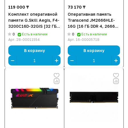
119 000 ₸
73 170 ₸
Комплект оперативной
Оперативная память
памяти G.Skill Aegis, F4-
Transcend JM2666HLE-
3200C16D-32GIS [32 ГБ
16G [16 ГБ DDR 4, 2666
DDR 4, 3200 МГц, 1.35 В,
МГц, 21300 Мб/сек, 1.2
0
0
Есть в наличии
Есть в наличии
KIT]
В]
Арт.
28-00011554
Арт.
16-00005718
В корзину
В корзину