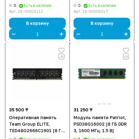
64) [64 ГБ, DDR 5, 6000
[32 ГБ DDR 5, 5600 МГц,
0
0
Есть в наличии
Есть в наличии
МГц, 1.35 В, подсветка,
1.1 В, KIT]
Арт.
28-00015112
Арт.
18-00005017
KIT]
В корзину
В корзину
35 500 ₸
31 250 ₸
Оперативная память
Модуль памяти Patriot,
Team Group ELITE,
PSD38G16002 [8 ГБ DDR
TED48G2666C1901 [8 ГБ
3, 1600 МГц, 1.5 В]
DDR 4, 2666 МГц, 21300