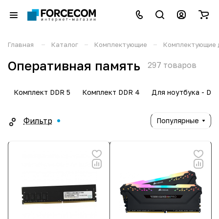
–
–
–
Главная
Каталог
Комплектующие
Комплектующие 
Оперативная память
297 товаров
Комплект DDR 5
Комплект DDR 4
Для ноутбука - DD
Фильтр
Популярные