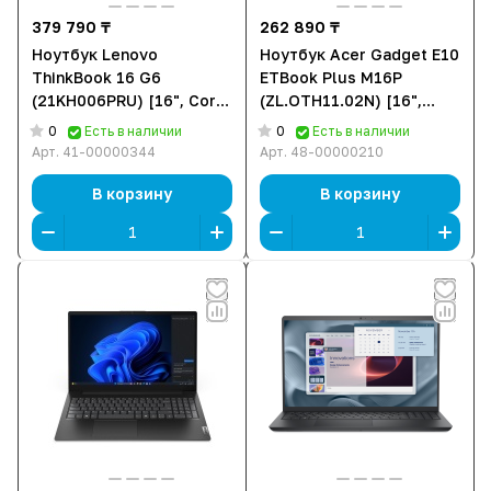
379 790 ₸
262 890 ₸
Ноутбук Lenovo
Ноутбук Acer Gadget E10
ThinkBook 16 G6
ETBook Plus M16P
(21KH006PRU) [16", Core
(ZL.OTH11.02N) [16",
i3-1315U, 8 ГБ ОЗУ, 512
Core i3-1315, 8 ГБ ОЗУ,
0
0
Есть в наличии
Есть в наличии
ГБ SSD, DOS]
512 ГБ SSD, DOS]
Арт.
41-00000344
Арт.
48-00000210
В корзину
В корзину