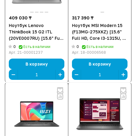
409 030 ₸
317 390 ₸
Ноутбук Lenovo
Ноутбук MSI Modern 15
ThinkBook 15 G2 ITL
(F13MG-275XKZ) [15.6"
(20VE0007RU) [15.6" Full
Full HD, Core i3-1315U, 8
HD, Intel Core i3-1115G4,
ГБ ОЗУ, 512 ГБ SSD, DOS]
0
0
Есть в наличии
Есть в наличии
8 ГБ ОЗУ, 256 ГБ SSD,
Арт.
21-00001237
Арт.
18-00006568
Windows 10 Pro]
В корзину
В корзину