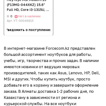
(F13MG-044XKZ) 15.6"
Full HD, Core i3-1315U, 16
ГБ ОЗУ, 512 ГБ SSD, DOS
Нет в наличии
0
Арт.
УТ-00046815
Уведомить о поступлении
В интернет-магазине Forcecom.kz представлен
большой ассортимент ноутбуков для работы,
учебы, игр, творчества и прочих задач. В наличии
имеются новинки от ведущих мировых
производителей, таких как Asus, Lenovo, HP, Dell,
MSI и других. Чтобы купить ноутбук, просто
добавьте его в корзину и завершите оформление
заказа. В Алматы доставка 1-2 рабочих дня, по
Казахстану в зависимости от региона и
курьерской службы. На все ноутбуки