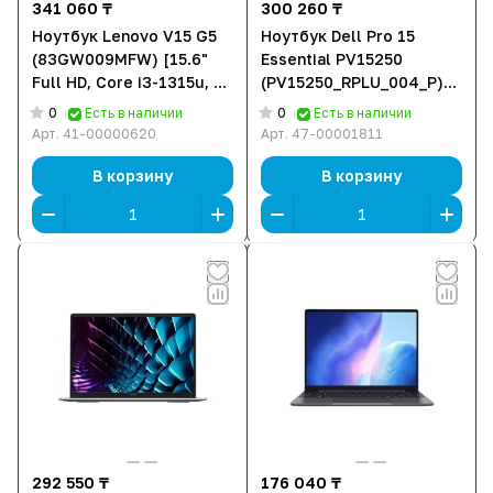
341 060 ₸
300 260 ₸
Ноутбук Lenovo V15 G5
Ноутбук Dell Pro 15
(83GW009MFW) [15.6"
Essential PV15250
Full HD, Core i3-1315u, 8
(PV15250_RPLU_004_P)
ГБ ОЗУ, 512 ГБ SSD, DOS]
[15.6" Full HD, Core i3-
0
0
Есть в наличии
Есть в наличии
100U, 8 ГБ ОЗУ, 512 ГБ
Арт.
41-00000620
Арт.
47-00001811
SSD, DOS]
В корзину
В корзину
292 550 ₸
176 040 ₸