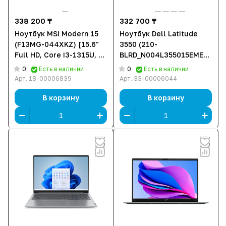
338 200 ₸
332 700 ₸
Ноутбук MSI Modern 15
Ноутбук Dell Latitude
(F13MG-044XKZ) [15.6"
3550 (210-
Full HD, Core i3-1315U, 16
BLRD_N004L355015EMEA_VP)
ГБ ОЗУ, 512 ГБ SSD, DOS]
[15.6" HD, Core i3 1315U,
0
0
Есть в наличии
Есть в наличии
8 ГБ ОЗУ, 512 ГБ SSD,
Арт.
18-00006839
Арт.
33-00006044
Windows 11 Pro]
В корзину
В корзину