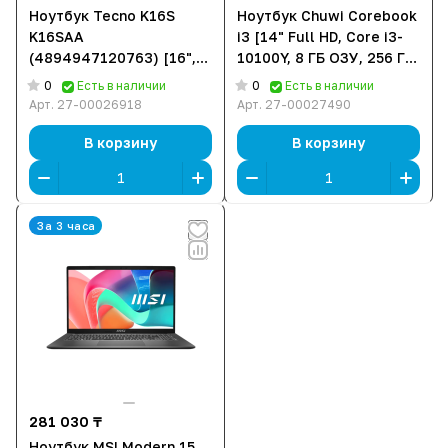
Ноутбук Tecno K16S
Ноутбук Chuwi Corebook
K16SAA
i3 [14" Full HD, Core i3-
(4894947120763) [16",
10100Y, 8 ГБ ОЗУ, 256 ГБ
Core i3-1315U, 8 ГБ ОЗУ,
SSD, Windows 11 Pro]
0
0
Есть в наличии
Есть в наличии
512 ГБ SSD, Windows 11
Арт.
27-00026918
Арт.
27-00027490
Home]
В корзину
В корзину
За 3 часа
281 030 ₸
Ноутбук MSI Modern 15